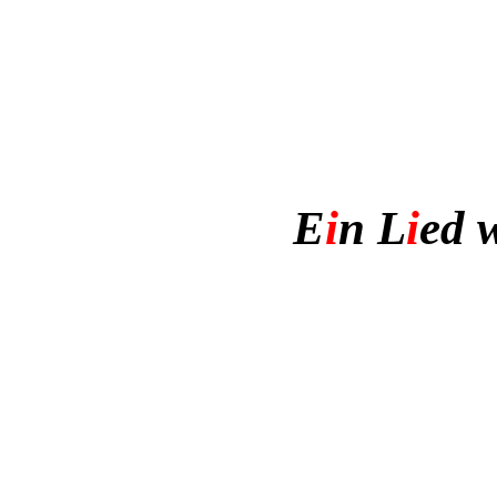
Will
E
i
n L
i
ed 