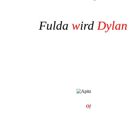
Fulda
w
ird
Dylan
O
f