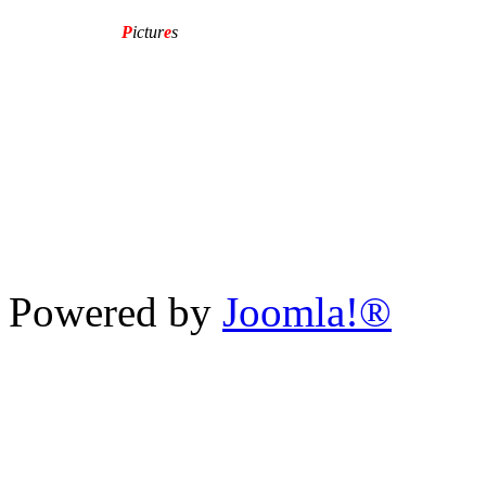
P
ictur
e
s
Powered by
Joomla!®